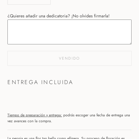
¿Quieres añadir una dedicatoria? ¡No olvides firmarla!
VENDIDO
ENTREGA INCLUIDA
Tiempo de preparación y entrega:
podrás escoger una fecha de entrega una
vez avances con la compra.
La peonia es una flor tan bella como efímera. Su proceso de floración es