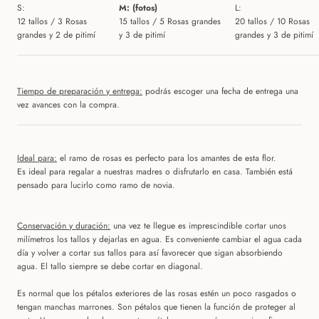
S:
M: (fotos)
L:
12 tallos / 3 Rosas
15 tallos / 5 Rosas grandes
20 tallos
/ 10 Rosas
grandes y 2 de pitimí
y 3 de pitimí
grandes y 3 de pitimí
Tiempo de preparación y entrega:
podrás escoger una fecha de entrega una
vez avances con la compra.
Ideal para:
e
l ramo de rosas es perfecto para los amantes de esta flor.
Es ideal para regalar a nuestras madres o disfrutarlo en casa. También está
pensado para lucirlo como ramo de novia.
Conservación y duración:
una vez te llegue es imprescindible cortar unos
milímetros los tallos y dejarlas en agua. Es conveniente cambiar el agua cada
día y volver a cortar sus tallos para así favorecer que sigan absorbiendo
agua. El tallo siempre se debe cortar en diagonal.
Es normal que los pétalos exteriores de las rosas estén un poco rasgados o
tengan manchas marrones. Son pétalos que tienen la función de proteger al